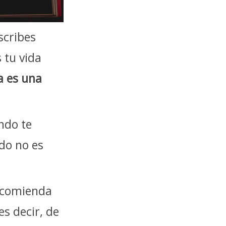
scribes
 tu vida
da es una
ndo te
ndo no es
recomienda
es decir, de