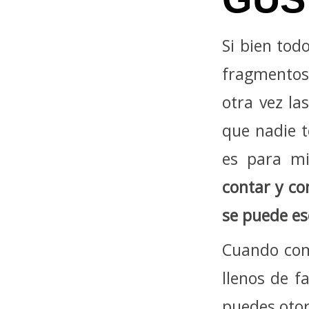
Si bien tod
fragmentos
otra vez la
que nadie t
es para mi
contar y co
se puede esc
Cuando com
llenos de f
puedes otor