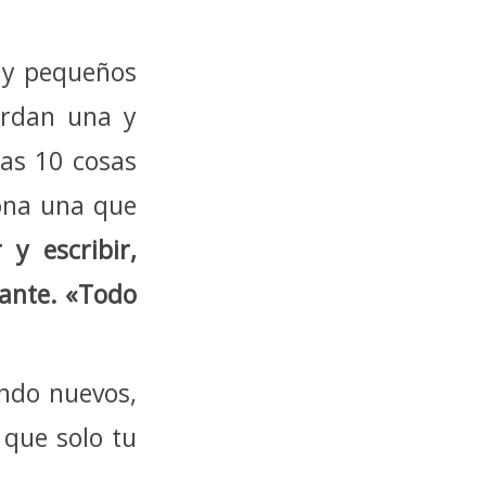
hay pequeños
erdan una y
las 10 cosas
iona una que
r y escribir,
tante. «Todo
ndo nuevos,
 que solo tu