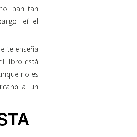
 no iban tan
argo leí el
ue te enseña
l libro está
aunque no es
ercano a un
STA