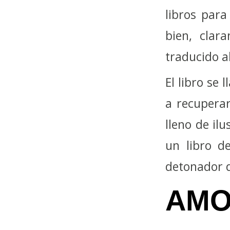
libros para
bien, clar
traducido a
El libro se
a recuperar
lleno de il
un libro d
detonador d
AMO