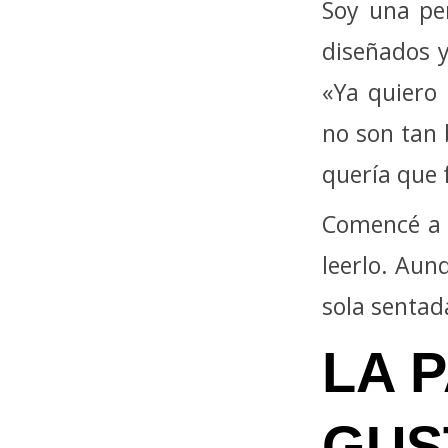
Soy una pe
diseñados y
«Ya quiero
no son tan 
quería que 
Comencé a 
leerlo. Aun
sola sentada
LA 
GU