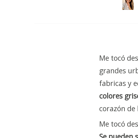
Me tocó des
grandes urb
fabricas y e
colores gris
corazón de 
Me tocó des
Se pueden s