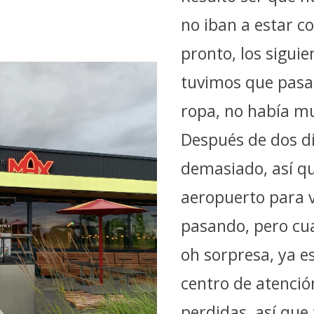
no iban a estar c
pronto, los siguie
tuvimos que pasa
ropa, no había m
Después de dos dí
demasiado, así qu
aeropuerto para 
pasando, pero cu
oh sorpresa, ya e
centro de atenció
perdidas, así que