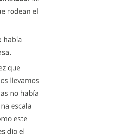
ue rodean el
o había
asa.
ez que
nos llevamos
tas no había
una escala
como este
s dio el