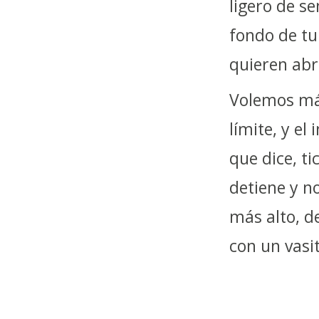
ligero de s
fondo de tu
quieren abr
Volemos má
límite, y el
que dice, ti
detiene y n
más alto, d
con un vasit