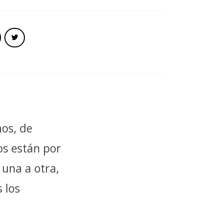
os, de
os están por
 una a otra,
 los