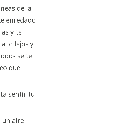
íneas de la
te enredado
las y te
a lo lejos y
todos se te
leo que
ta sentir tu
 un aire