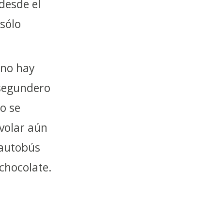
desde el
sólo
 no hay
e segundero
ro se
volar aún
 autobús
 chocolate.