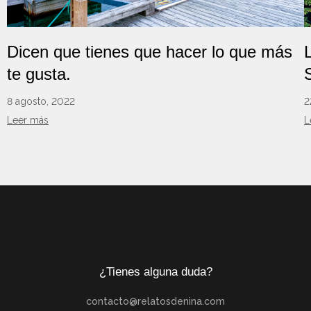
Dicen que tienes que hacer lo que más
te gusta.
8 agosto, 2022
2
Leer más
L
¿Tienes alguna duda?
contacto@relatosdenina.com